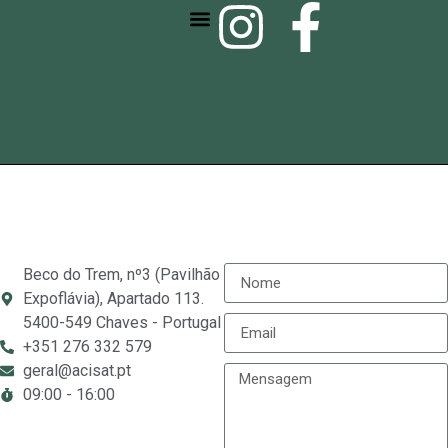
SEJA ASSOCIADO
SERVIÇOS E EVENTOS
Beco do Trem, nº3 (Pavilhão
Expoflávia), Apartado 113.
5400-549 Chaves - Portugal
+351 276 332 579
geral@acisat.pt
09:00 - 16:00