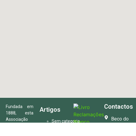
Contactos
Fundada em
Artigos
1888, esta
Beco do
Associação
Sem categoria
tem como
Trem, nº3
Projetos
área de
(Pavilhão
País & Mundo