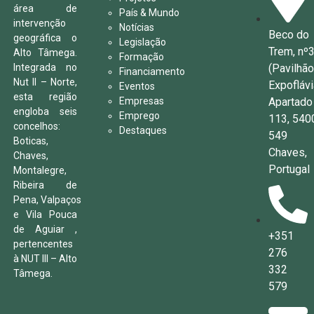
área de
País & Mundo
intervenção
Notícias
Beco do
geográfica o
Legislação
Trem, nº
Alto Tâmega.
Formação
(Pavilhã
Integrada no
Financiamento
Nut II – Norte,
Expoflávi
Eventos
esta região
Apartado
Empresas
engloba seis
Emprego
113, 540
concelhos:
Destaques
549
Boticas,
Chaves,
Chaves,
Portugal
Montalegre,
Ribeira de
Pena, Valpaços
e Vila Pouca
de Aguiar ,
+351
pertencentes
276
à NUT III – Alto
332
Tâmega.
579