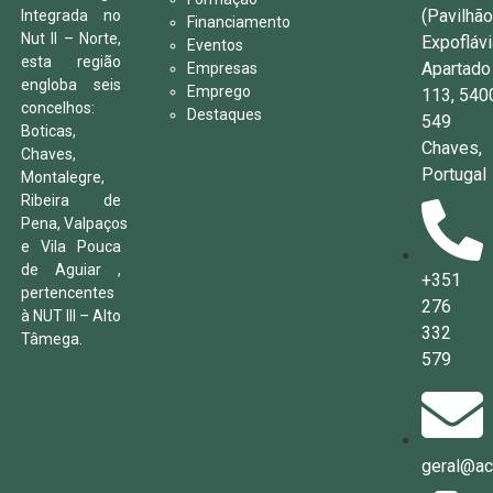
(Pavilhã
Integrada no
Financiamento
Nut II – Norte,
Expoflávi
Eventos
esta região
Apartado
Empresas
engloba seis
Emprego
113, 540
concelhos:
Destaques
549
Boticas,
Chaves,
Chaves,
Portugal
Montalegre,
Ribeira de
Pena, Valpaços
e Vila Pouca
de Aguiar ,
+351
pertencentes
276
à NUT III – Alto
332
Tâmega.
579
geral@aci