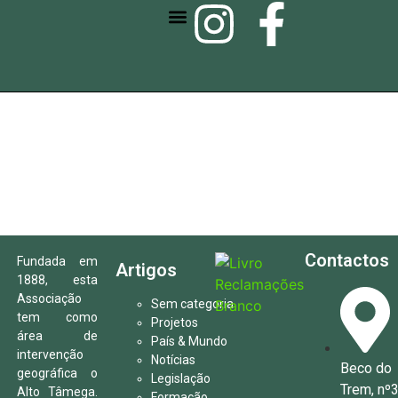
SEJA ASSOCIADO
SERVIÇOS E EVENTOS
Contactos
Fundada em
Artigos
1888, esta
Associação
Sem categoria
tem como
Projetos
área de
País & Mundo
intervenção
Notícias
Beco do
geográfica o
Legislação
Trem, nº
Alto Tâmega.
Formação