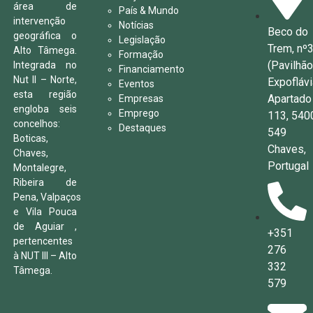
área de
País & Mundo
intervenção
Notícias
Beco do
geográfica o
Legislação
Trem, nº
Alto Tâmega.
Formação
(Pavilhã
Integrada no
Financiamento
Nut II – Norte,
Expoflávi
Eventos
esta região
Apartado
Empresas
engloba seis
Emprego
113, 540
concelhos:
Destaques
549
Boticas,
Chaves,
Chaves,
Portugal
Montalegre,
Ribeira de
Pena, Valpaços
e Vila Pouca
de Aguiar ,
+351
pertencentes
276
à NUT III – Alto
332
Tâmega.
579