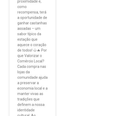
proximidade e,
como
recompensa, terá
a oportunidade de
ganhar castanhas
assadas – um
sabor típico da
estação que
aquece o coração
de todos! 🌰🔥 Por
que Valorizar o
Comércio Local?
Cada compra nas
lojas da
comunidade ajuda
a preservar a
economia local e a
manter vivas as
tradições que
definem a nossa
identidade
cultural. Ao