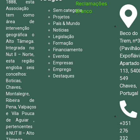
1888, esta
Associação
Sem categoria
tem como
Projetos
área de
País & Mundo
intervenção
Notícias
Beco do
geográfica o
Legislação
Trem, nº
Alto Tâmega.
Formação
(Pavilhã
Integrada no
Financiamento
Nut II – Norte,
Expoflávi
Eventos
esta região
Apartado
Empresas
engloba seis
Emprego
113, 540
concelhos:
Destaques
549
Boticas,
Chaves,
Chaves,
Portugal
Montalegre,
Ribeira de
Pena, Valpaços
e Vila Pouca
de Aguiar ,
+351
pertencentes
276
à NUT III – Alto
332
Tâmega.