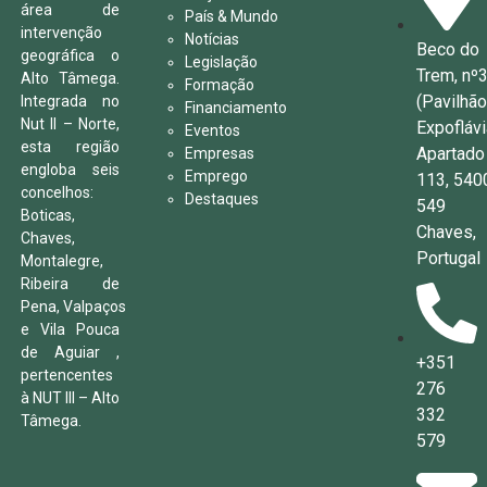
área de
País & Mundo
intervenção
Notícias
Beco do
geográfica o
Legislação
Trem, nº
Alto Tâmega.
Formação
(Pavilhã
Integrada no
Financiamento
Nut II – Norte,
Expoflávi
Eventos
esta região
Apartado
Empresas
engloba seis
Emprego
113, 540
concelhos:
Destaques
549
Boticas,
Chaves,
Chaves,
Portugal
Montalegre,
Ribeira de
Pena, Valpaços
e Vila Pouca
de Aguiar ,
+351
pertencentes
276
à NUT III – Alto
332
Tâmega.
579