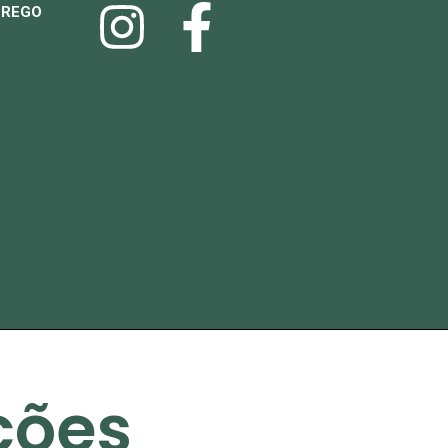
PREGO
ções